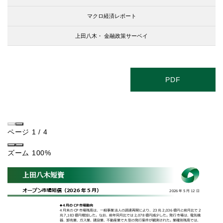
マクロ経済レポート
上田八木・
金融政策サーベイ
PDF
ページ
1
/
4
ズーム
100%