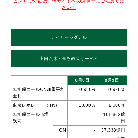
ビス）での勧誘、偽サイトへの誘導等にご注意くだ
さい！
デイリーシグナル
上田八木・金融政策サーベイ
8月6日
8月5日
無担保コールON加重平均
0.980%
0.978％
金利
東京レポレート（TN）
1.000％
1.000％
無担保コール市場
-
101,862億
残高
円
ON
-
37,338億円