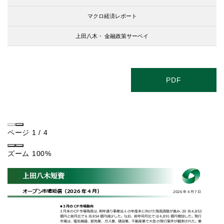
マクロ経済レポート
上田八木・
金融政策サーベイ
PDF
ページ
1
/
4
ズーム
100%