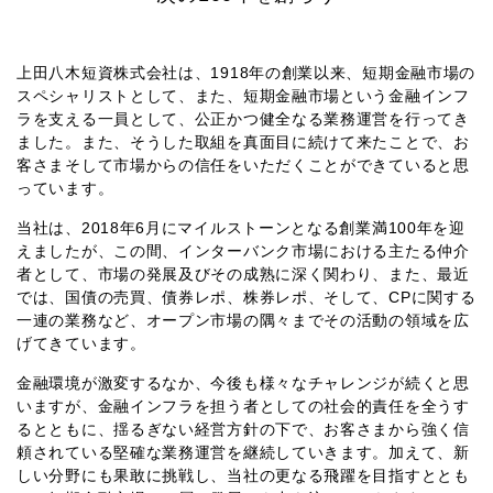
上田八木短資株式会社は、1918年の創業以来、短期金融市場の
スペシャリストとして、また、短期金融市場という金融インフ
ラを支える一員として、公正かつ健全なる業務運営を行ってき
ました。また、そうした取組を真面目に続けて来たことで、お
客さまそして市場からの信任をいただくことができていると思
っています。
当社は、2018年6月にマイルストーンとなる創業満100年を迎
えましたが、この間、インターバンク市場における主たる仲介
者として、市場の発展及びその成熟に深く関わり、また、最近
では、国債の売買、債券レポ、株券レポ、そして、CPに関する
一連の業務など、オープン市場の隅々までその活動の領域を広
げてきています。
金融環境が激変するなか、今後も様々なチャレンジが続くと思
いますが、金融インフラを担う者としての社会的責任を全うす
るとともに、揺るぎない経営方針の下で、お客さまから強く信
頼されている堅確な業務運営を継続していきます。加えて、新
しい分野にも果敢に挑戦し、当社の更なる飛躍を目指すととも