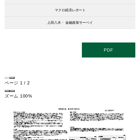
マクロ経済レポート
上田八木・
金融政策サーベイ
PDF
ページ
1
/
2
ズーム
100%