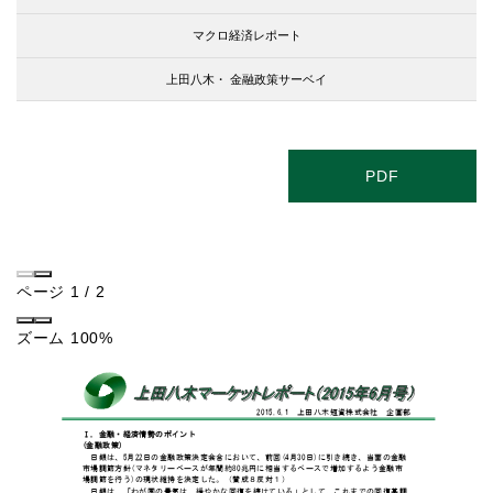
マクロ経済レポート
上田八木・
金融政策サーベイ
PDF
ページ
1
/
2
ズーム
100%