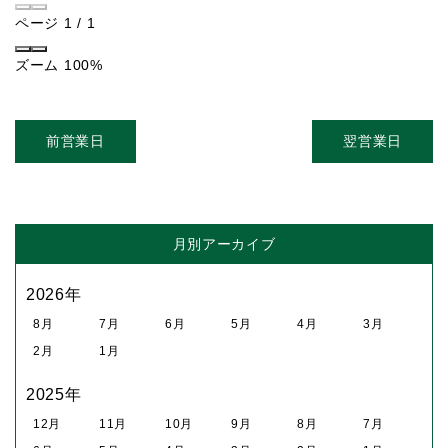
ページ
1
/
1
ズーム
100%
前営業日
翌営業日
月別アーカイブ
2026年
8月
7月
6月
5月
4月
3月
2月
1月
2025年
12月
11月
10月
9月
8月
7月