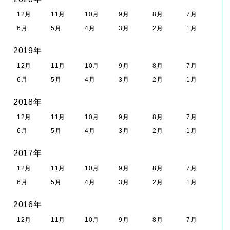
12月
11月
10月
9月
8月
7月
6月
5月
4月
3月
2月
1月
2019年
12月
11月
10月
9月
8月
7月
6月
5月
4月
3月
2月
1月
2018年
12月
11月
10月
9月
8月
7月
6月
5月
4月
3月
2月
1月
2017年
12月
11月
10月
9月
8月
7月
6月
5月
4月
3月
2月
1月
2016年
12月
11月
10月
9月
8月
7月