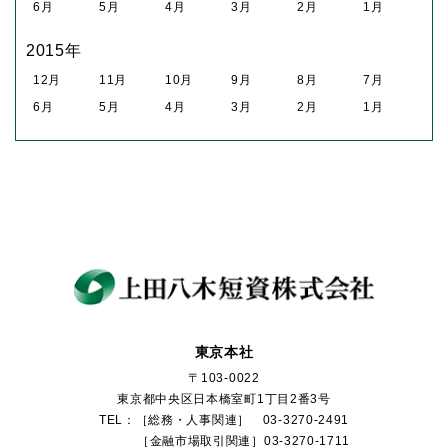
6月
5月
4月
3月
2月
1月
2015年
12月
11月
10月
9月
8月
7月
6月
5月
4月
3月
2月
1月
東京本社
〒103-0022
東京都中央区日本橋室町1丁目2番3号
TEL：［総務・人事関連］ 03-3270-2491
［金融市場取引関連］03-3270-1711