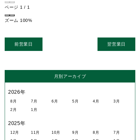
ページ
1
/
1
ズーム
100%
前営業日
翌営業日
月別アーカイブ
2026年
8月
7月
6月
5月
4月
3月
2月
1月
2025年
12月
11月
10月
9月
8月
7月