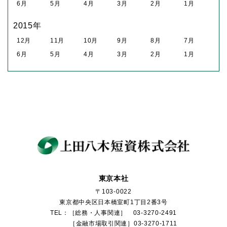
6月
5月
4月
3月
2月
1月
2015年
12月
11月
10月
9月
8月
7月
6月
5月
4月
3月
2月
1月
東京本社
〒103-0022
東京都中央区日本橋室町1丁目2番3号
TEL：［総務・人事関連］ 03-3270-2491
［金融市場取引関連］03-3270-1711