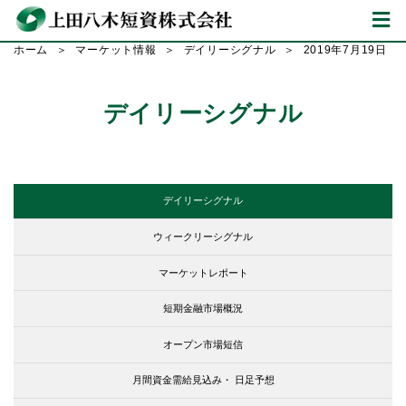
ホーム
マーケット情報
デイリーシグナル
2019年7月19日
デイリーシグナル
デイリーシグナル
ウィークリーシグナル
マーケットレポート
短期金融市場概況
オープン市場短信
月間資金需給見込み・
日足予想