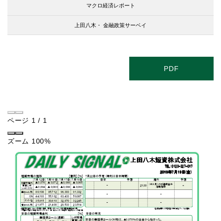
マクロ経済レポート
上田八木・
金融政策サーベイ
PDF
ページ
1
/
1
ズーム
100%