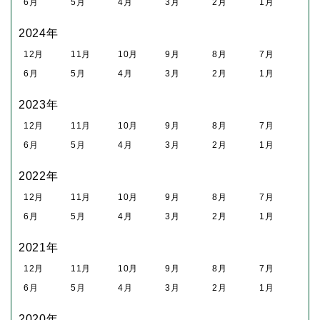
6月
5月
4月
3月
2月
1月
2024年
12月
11月
10月
9月
8月
7月
6月
5月
4月
3月
2月
1月
2023年
12月
11月
10月
9月
8月
7月
6月
5月
4月
3月
2月
1月
2022年
12月
11月
10月
9月
8月
7月
6月
5月
4月
3月
2月
1月
2021年
12月
11月
10月
9月
8月
7月
6月
5月
4月
3月
2月
1月
2020年