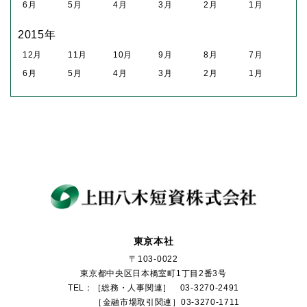
6月
5月
4月
3月
2月
1月
2015年
12月
11月
10月
9月
8月
7月
6月
5月
4月
3月
2月
1月
東京本社
〒103-0022
東京都中央区日本橋室町1丁目2番3号
TEL：［総務・人事関連］ 03-3270-2491
［金融市場取引関連］03-3270-1711