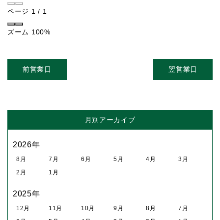
ページ
1
/
1
ズーム
100%
前営業日
翌営業日
月別アーカイブ
2026年
8月
7月
6月
5月
4月
3月
2月
1月
2025年
12月
11月
10月
9月
8月
7月