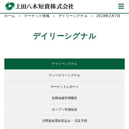
ホーム
マーケット情報
デイリーシグナル
2019年2月7日
デイリーシグナル
デイリーシグナル
ウィークリーシグナル
マーケットレポート
短期金融市場概況
オープン市場短信
月間資金需給見込み・
日足予想