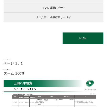
マクロ経済レポート
上田八木・
金融政策サーベイ
PDF
ページ
1
/
1
ズーム
100%