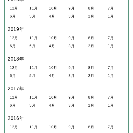
12月
11月
10月
9月
8月
7月
6月
5月
4月
3月
2月
1月
2019年
12月
11月
10月
9月
8月
7月
6月
5月
4月
3月
2月
1月
2018年
12月
11月
10月
9月
8月
7月
6月
5月
4月
3月
2月
1月
2017年
12月
11月
10月
9月
8月
7月
6月
5月
4月
3月
2月
1月
2016年
12月
11月
10月
9月
8月
7月