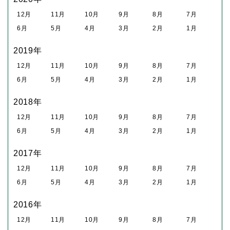
12月
11月
10月
9月
8月
7月
6月
5月
4月
3月
2月
1月
2019年
12月
11月
10月
9月
8月
7月
6月
5月
4月
3月
2月
1月
2018年
12月
11月
10月
9月
8月
7月
6月
5月
4月
3月
2月
1月
2017年
12月
11月
10月
9月
8月
7月
6月
5月
4月
3月
2月
1月
2016年
12月
11月
10月
9月
8月
7月