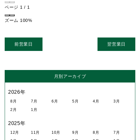
ページ
1
/
1
ズーム
100%
前営業日
翌営業日
月別アーカイブ
2026年
8月
7月
6月
5月
4月
3月
2月
1月
2025年
12月
11月
10月
9月
8月
7月