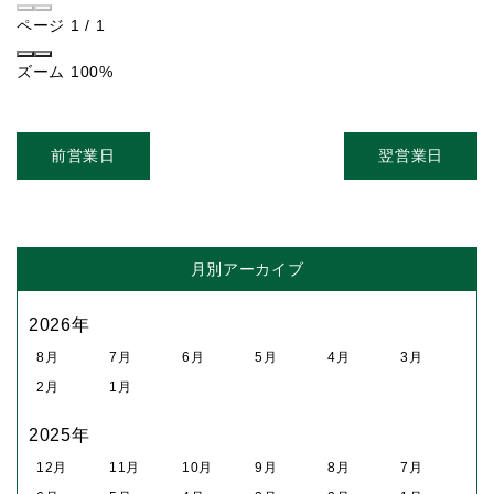
ページ
1
/
1
ズーム
100%
前営業日
翌営業日
月別アーカイブ
2026年
8月
7月
6月
5月
4月
3月
2月
1月
2025年
12月
11月
10月
9月
8月
7月