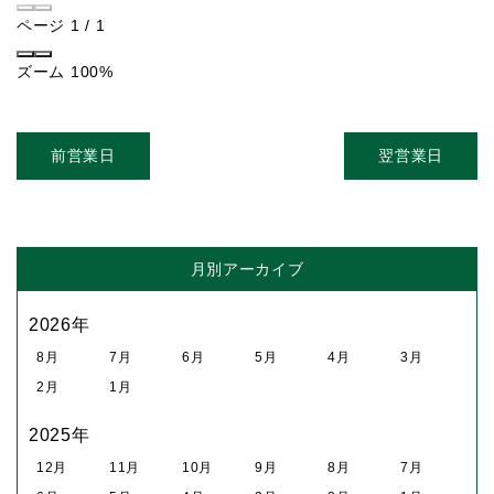
ページ
1
/
1
ズーム
100%
前営業日
翌営業日
月別アーカイブ
2026年
8月
7月
6月
5月
4月
3月
2月
1月
2025年
12月
11月
10月
9月
8月
7月