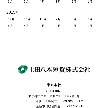
6月
5月
4月
3月
2月
1月
2015年
12月
11月
10月
9月
8月
7月
6月
5月
4月
3月
2月
1月
東京本社
〒103-0022
東京都中央区日本橋室町1丁目2番3号
TEL：［総務・人事関連］ 03-3270-2491
［金融市場取引関連］03-3270-1711