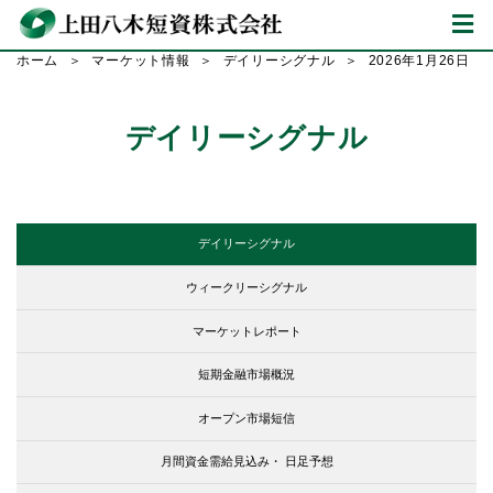
ホーム
マーケット情報
デイリーシグナル
2026年1月26日
デイリーシグナル
デイリーシグナル
ウィークリーシグナル
マーケットレポート
短期金融市場概況
オープン市場短信
月間資金需給見込み・
日足予想