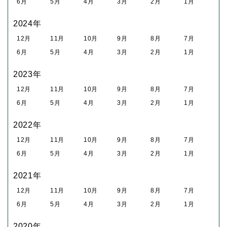
6月
5月
4月
3月
2月
1月
2024年
12月
11月
10月
9月
8月
7月
6月
5月
4月
3月
2月
1月
2023年
12月
11月
10月
9月
8月
7月
6月
5月
4月
3月
2月
1月
2022年
12月
11月
10月
9月
8月
7月
6月
5月
4月
3月
2月
1月
2021年
12月
11月
10月
9月
8月
7月
6月
5月
4月
3月
2月
1月
2020年