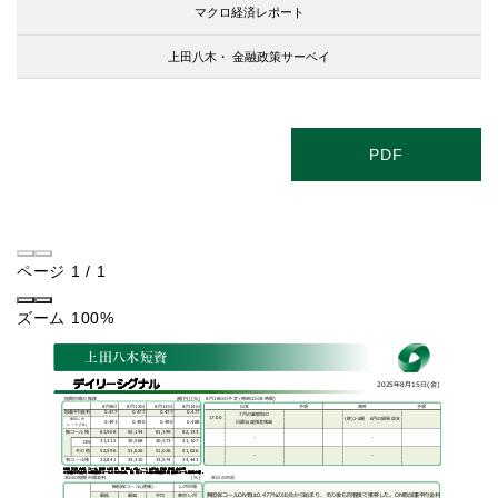
マクロ経済レポート
上田八木・
金融政策サーベイ
PDF
ページ
1
/
1
ズーム
100%