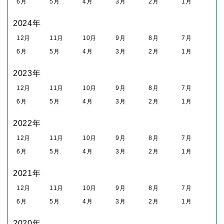
6月
5月
4月
3月
2月
1月
2024年
12月
11月
10月
9月
8月
7月
6月
5月
4月
3月
2月
1月
2023年
12月
11月
10月
9月
8月
7月
6月
5月
4月
3月
2月
1月
2022年
12月
11月
10月
9月
8月
7月
6月
5月
4月
3月
2月
1月
2021年
12月
11月
10月
9月
8月
7月
6月
5月
4月
3月
2月
1月
2020年