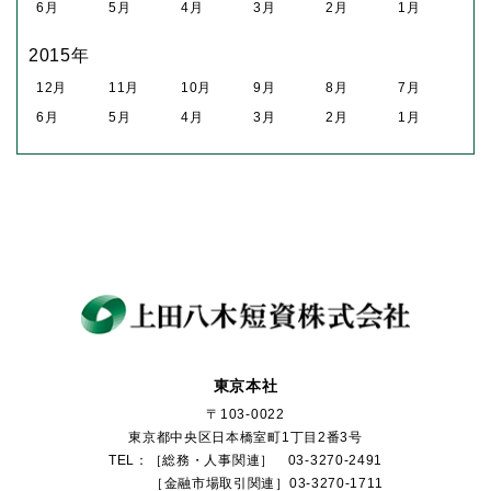
6月
5月
4月
3月
2月
1月
2015年
12月
11月
10月
9月
8月
7月
6月
5月
4月
3月
2月
1月
東京本社
〒103-0022
東京都中央区日本橋室町1丁目2番3号
TEL：［総務・人事関連］ 03-3270-2491
［金融市場取引関連］03-3270-1711