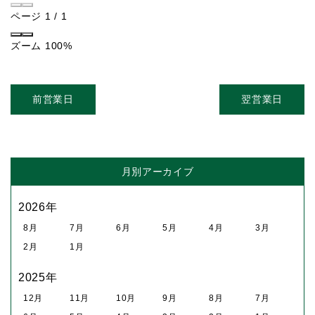
ページ
1
/
1
ズーム
100%
前営業日
翌営業日
月別アーカイブ
2026年
8月
7月
6月
5月
4月
3月
2月
1月
2025年
12月
11月
10月
9月
8月
7月