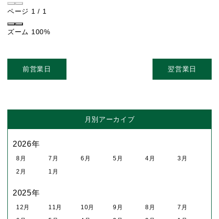
ページ
1
/
1
ズーム
100%
前営業日
翌営業日
月別アーカイブ
2026年
8月
7月
6月
5月
4月
3月
2月
1月
2025年
12月
11月
10月
9月
8月
7月