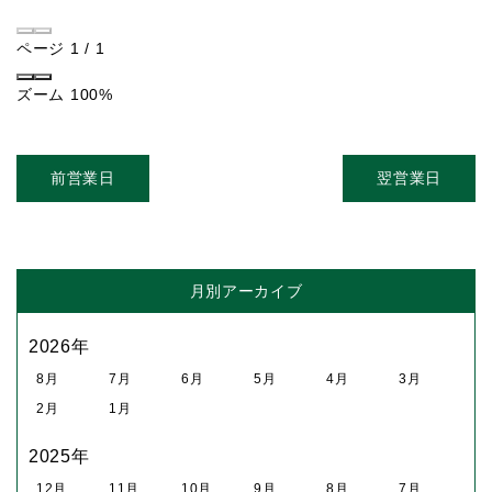
ページ
1
/
1
ズーム
100%
前営業日
翌営業日
月別アーカイブ
2026年
8月
7月
6月
5月
4月
3月
2月
1月
2025年
12月
11月
10月
9月
8月
7月