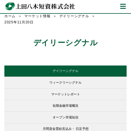
ホーム
マーケット情報
デイリーシグナル
2025年11月20日
デイリーシグナル
デイリーシグナル
ウィークリーシグナル
マーケットレポート
短期金融市場概況
オープン市場短信
月間資金需給見込み・
日足予想