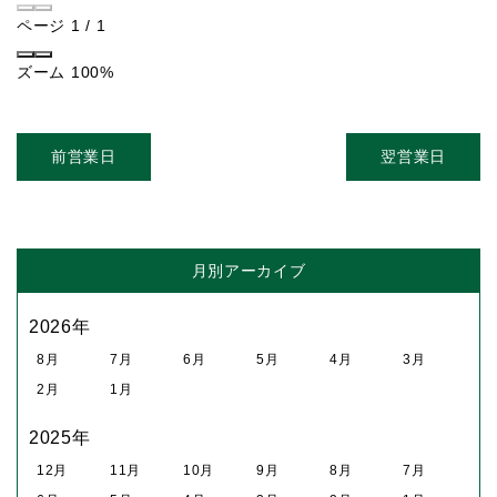
ページ
1
/
1
ズーム
100%
前営業日
翌営業日
月別アーカイブ
2026年
8月
7月
6月
5月
4月
3月
2月
1月
2025年
12月
11月
10月
9月
8月
7月