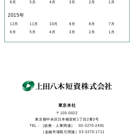
6月
5月
4月
3月
2月
1月
2015年
12月
11月
10月
9月
8月
7月
6月
5月
4月
3月
2月
1月
東京本社
〒103-0022
東京都中央区日本橋室町1丁目2番3号
TEL：［総務・人事関連］ 03-3270-2491
［金融市場取引関連］03-3270-1711