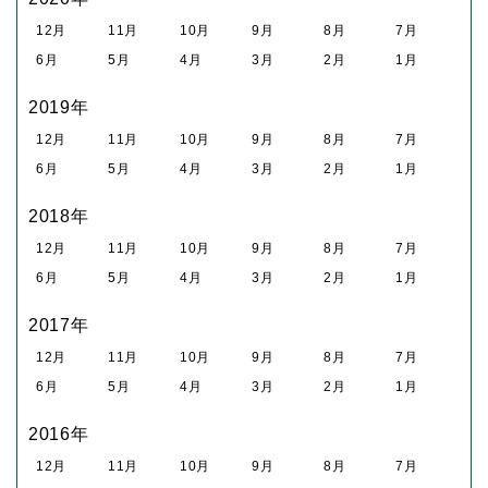
12月
11月
10月
9月
8月
7月
6月
5月
4月
3月
2月
1月
2019年
12月
11月
10月
9月
8月
7月
6月
5月
4月
3月
2月
1月
2018年
12月
11月
10月
9月
8月
7月
6月
5月
4月
3月
2月
1月
2017年
12月
11月
10月
9月
8月
7月
6月
5月
4月
3月
2月
1月
2016年
12月
11月
10月
9月
8月
7月