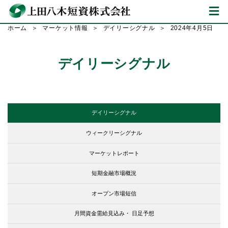
ホーム
マーケット情報
デイリーシグナル
2024年4月5日
デイリーシグナル
デイリーシグナル
ウィークリーシグナル
マーケットレポート
短期金融市場概況
オープン市場短信
月間資金需給見込み・
日足予想