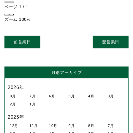
ページ
1
/
1
ズーム
100%
前営業日
翌営業日
月別アーカイブ
2026年
8月
7月
6月
5月
4月
3月
2月
1月
2025年
12月
11月
10月
9月
8月
7月