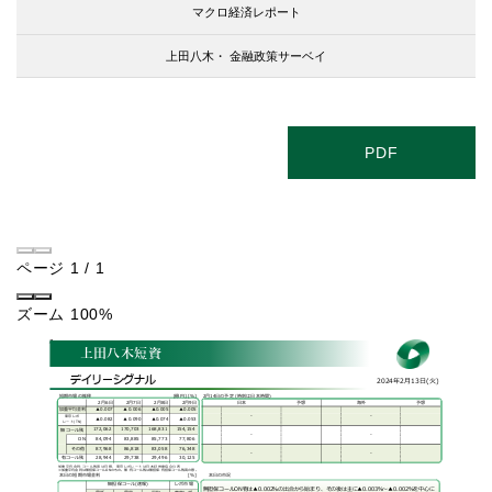
マクロ経済レポート
上田八木・
金融政策サーベイ
PDF
ページ
1
/
1
ズーム
100%