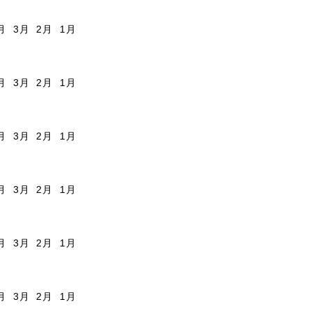
月
3月
2月
1月
月
3月
2月
1月
月
3月
2月
1月
月
3月
2月
1月
月
3月
2月
1月
月
3月
2月
1月