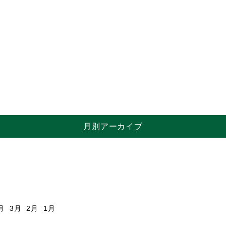
月別アーカイブ
月
3月
2月
1月