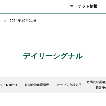
マーケット情報
ル
2024年10月21日
デイリーシグナル
月間資金需給
ットレポート
短期金融市場概況
オープン市場短信
日足予