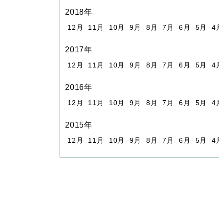
2018年
12月
11月
10月
9月
8月
7月
6月
5月
4
2017年
12月
11月
10月
9月
8月
7月
6月
5月
4
2016年
12月
11月
10月
9月
8月
7月
6月
5月
4
2015年
12月
11月
10月
9月
8月
7月
6月
5月
4