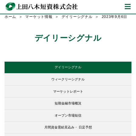
ホーム
マーケット情報
デイリーシグナル
2023年9月6日
デイリーシグナル
デイリーシグナル
ウィークリーシグナル
マーケットレポート
短期金融市場概況
オープン市場短信
月間資金需給見込み・
日足予想