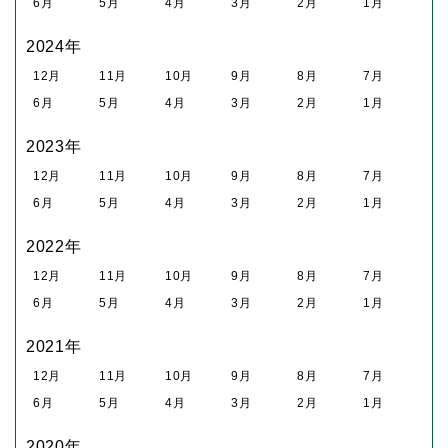
6月
5月
4月
3月
2月
1月
2024年
12月
11月
10月
9月
8月
7月
6月
5月
4月
3月
2月
1月
2023年
12月
11月
10月
9月
8月
7月
6月
5月
4月
3月
2月
1月
2022年
12月
11月
10月
9月
8月
7月
6月
5月
4月
3月
2月
1月
2021年
12月
11月
10月
9月
8月
7月
6月
5月
4月
3月
2月
1月
2020年