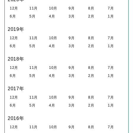
12月
11月
10月
9月
8月
7月
6月
5月
4月
3月
2月
1月
2019年
12月
11月
10月
9月
8月
7月
6月
5月
4月
3月
2月
1月
2018年
12月
11月
10月
9月
8月
7月
6月
5月
4月
3月
2月
1月
2017年
12月
11月
10月
9月
8月
7月
6月
5月
4月
3月
2月
1月
2016年
12月
11月
10月
9月
8月
7月