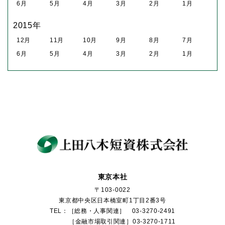
6月
5月
4月
3月
2月
1月
2015年
12月
11月
10月
9月
8月
7月
6月
5月
4月
3月
2月
1月
東京本社
〒103-0022
東京都中央区日本橋室町1丁目2番3号
TEL：［総務・人事関連］ 03-3270-2491
［金融市場取引関連］03-3270-1711