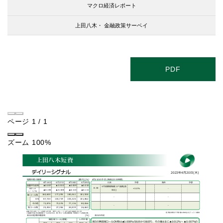
マクロ経済レポート
上田八木・
金融政策サーベイ
PDF
ページ
1
/
1
ズーム
100%