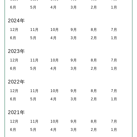
6月
5月
4月
3月
2月
1月
2024年
12月
11月
10月
9月
8月
7月
6月
5月
4月
3月
2月
1月
2023年
12月
11月
10月
9月
8月
7月
6月
5月
4月
3月
2月
1月
2022年
12月
11月
10月
9月
8月
7月
6月
5月
4月
3月
2月
1月
2021年
12月
11月
10月
9月
8月
7月
6月
5月
4月
3月
2月
1月