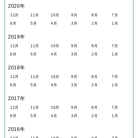
2020年
12月
11月
10月
9月
8月
7月
6月
5月
4月
3月
2月
1月
2019年
12月
11月
10月
9月
8月
7月
6月
5月
4月
3月
2月
1月
2018年
12月
11月
10月
9月
8月
7月
6月
5月
4月
3月
2月
1月
2017年
12月
11月
10月
9月
8月
7月
6月
5月
4月
3月
2月
1月
2016年