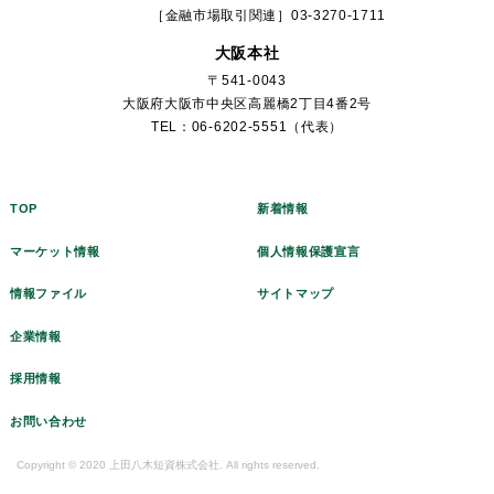
［金融市場取引関連］03-3270-1711
大阪本社
〒541-0043
大阪府大阪市中央区高麗橋2丁目4番2号
TEL：06-6202-5551（代表）
TOP
新着情報
マーケット情報
個人情報保護宣言
情報ファイル
サイトマップ
企業情報
採用情報
お問い合わせ
Copyright © 2020 上田八木短資株式会社. All rights reserved.