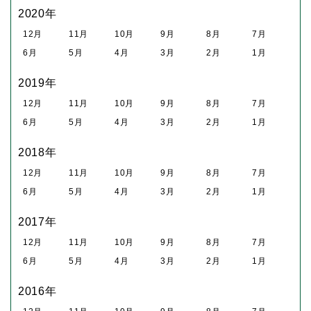
2020年
12月
11月
10月
9月
8月
7月
6月
5月
4月
3月
2月
1月
2019年
12月
11月
10月
9月
8月
7月
6月
5月
4月
3月
2月
1月
2018年
12月
11月
10月
9月
8月
7月
6月
5月
4月
3月
2月
1月
2017年
12月
11月
10月
9月
8月
7月
6月
5月
4月
3月
2月
1月
2016年