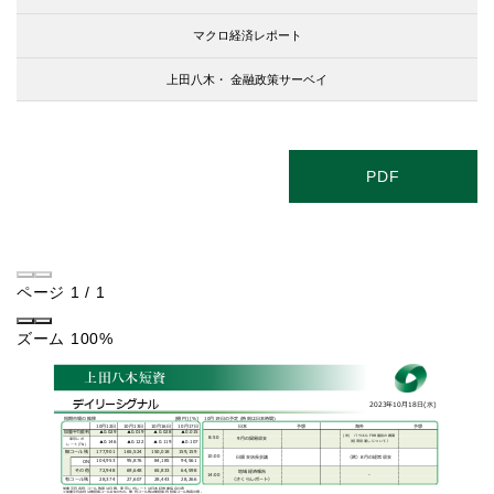
マクロ経済レポート
上田八木・
金融政策サーベイ
PDF
ページ
1
/
1
ズーム
100%