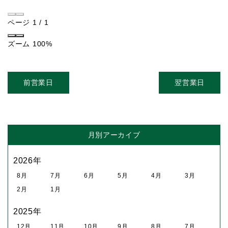
ページ
1
/
1
ズーム
100%
前営業日
翌営業日
月別アーカイブ
2026年
8月
7月
6月
5月
4月
3月
2月
1月
2025年
12月
11月
10月
9月
8月
7月