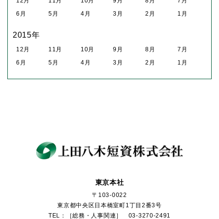
12月
11月
10月
9月
8月
7月
6月
5月
4月
3月
2月
1月
2015年
12月
11月
10月
9月
8月
7月
6月
5月
4月
3月
2月
1月
東京本社
〒103-0022
東京都中央区日本橋室町1丁目2番3号
TEL：［総務・人事関連］ 03-3270-2491