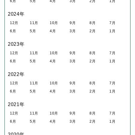
6月
5月
4月
3月
2月
1月
2024年
12月
11月
10月
9月
8月
7月
6月
5月
4月
3月
2月
1月
2023年
12月
11月
10月
9月
8月
7月
6月
5月
4月
3月
2月
1月
2022年
12月
11月
10月
9月
8月
7月
6月
5月
4月
3月
2月
1月
2021年
12月
11月
10月
9月
8月
7月
6月
5月
4月
3月
2月
1月
2020年