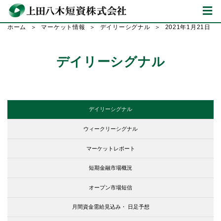
ホーム
マーケット情報
デイリーシグナル
2021年1月21日
デイリーシグナル
デイリーシグナル
ウィークリーシグナル
マーケットレポート
短期金融市場概況
オープン市場短信
月間資金需給見込み・
日足予想