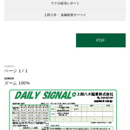
マクロ経済レポート
上田八木・
金融政策サーベイ
PDF
ページ
1
/
1
ズーム
100%