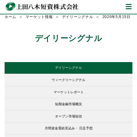
ホーム
マーケット情報
デイリーシグナル
2020年5月15日
デイリーシグナル
デイリーシグナル
ウィークリーシグナル
マーケットレポート
短期金融市場概況
オープン市場短信
月間資金需給見込み・
日足予想