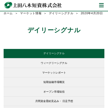
ホーム
マーケット情報
デイリーシグナル
2020年4月20日
デイリーシグナル
デイリーシグナル
ウィークリーシグナル
マーケットレポート
短期金融市場概況
オープン市場短信
月間資金需給見込み・
日足予想