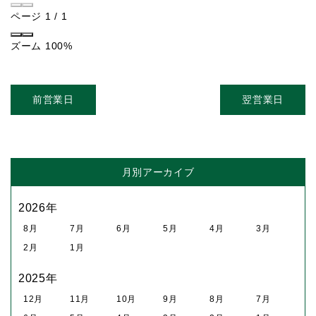
ページ
1
/
1
ズーム
100%
前営業日
翌営業日
月別アーカイブ
2026年
8月
7月
6月
5月
4月
3月
2月
1月
2025年
12月
11月
10月
9月
8月
7月