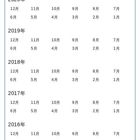
12月
11月
10月
9月
8月
7月
6月
5月
4月
3月
2月
1月
2019年
12月
11月
10月
9月
8月
7月
6月
5月
4月
3月
2月
1月
2018年
12月
11月
10月
9月
8月
7月
6月
5月
4月
3月
2月
1月
2017年
12月
11月
10月
9月
8月
7月
6月
5月
4月
3月
2月
1月
2016年
12月
11月
10月
9月
8月
7月