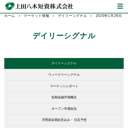
ホーム
マーケット情報
デイリーシグナル
2020年1月29日
デイリーシグナル
デイリーシグナル
ウィークリーシグナル
マーケットレポート
短期金融市場概況
オープン市場短信
月間資金需給見込み・
日足予想