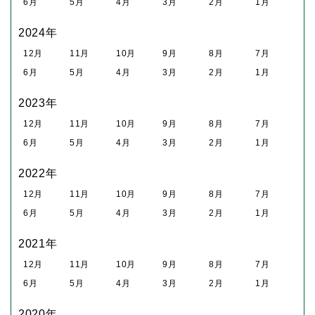
6月
5月
4月
3月
2月
1月
2024年
12月
11月
10月
9月
8月
7月
6月
5月
4月
3月
2月
1月
2023年
12月
11月
10月
9月
8月
7月
6月
5月
4月
3月
2月
1月
2022年
12月
11月
10月
9月
8月
7月
6月
5月
4月
3月
2月
1月
2021年
12月
11月
10月
9月
8月
7月
6月
5月
4月
3月
2月
1月
2020年