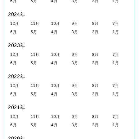
6月
5月
4月
3月
2月
1月
2024年
12月
11月
10月
9月
8月
7月
6月
5月
4月
3月
2月
1月
2023年
12月
11月
10月
9月
8月
7月
6月
5月
4月
3月
2月
1月
2022年
12月
11月
10月
9月
8月
7月
6月
5月
4月
3月
2月
1月
2021年
12月
11月
10月
9月
8月
7月
6月
5月
4月
3月
2月
1月
2020年