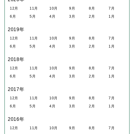
12月
11月
10月
9月
8月
7月
6月
5月
4月
3月
2月
1月
2019年
12月
11月
10月
9月
8月
7月
6月
5月
4月
3月
2月
1月
2018年
12月
11月
10月
9月
8月
7月
6月
5月
4月
3月
2月
1月
2017年
12月
11月
10月
9月
8月
7月
6月
5月
4月
3月
2月
1月
2016年
12月
11月
10月
9月
8月
7月