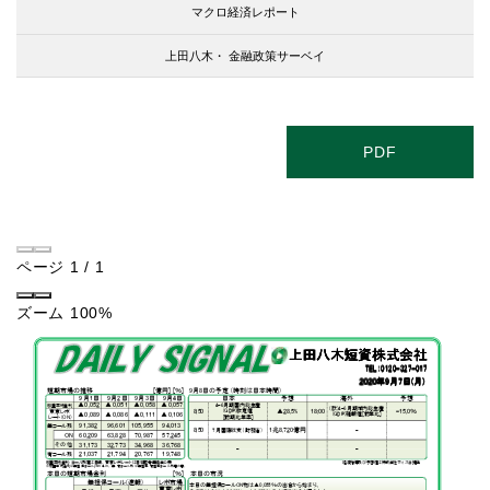
マクロ経済レポート
上田八木・
金融政策サーベイ
PDF
ページ
1
/
1
ズーム
100%