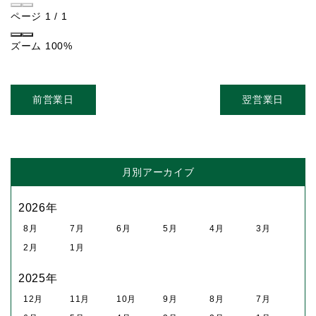
ページ
1
/
1
ズーム
100%
前営業日
翌営業日
月別アーカイブ
2026年
8月
7月
6月
5月
4月
3月
2月
1月
2025年
12月
11月
10月
9月
8月
7月