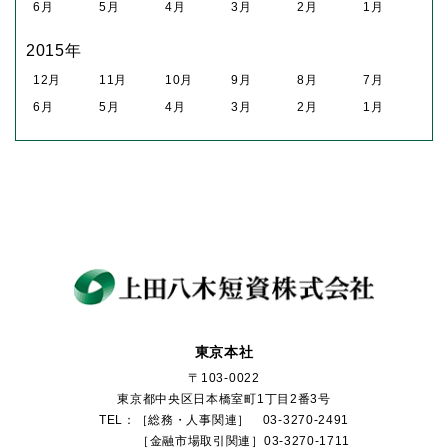
6月
5月
4月
3月
2月
1月
2015年
12月
11月
10月
9月
8月
7月
6月
5月
4月
3月
2月
1月
東京本社
〒103-0022
東京都中央区日本橋室町1丁目2番3号
TEL：［総務・人事関連］ 03-3270-2491
［金融市場取引関連］03-3270-1711