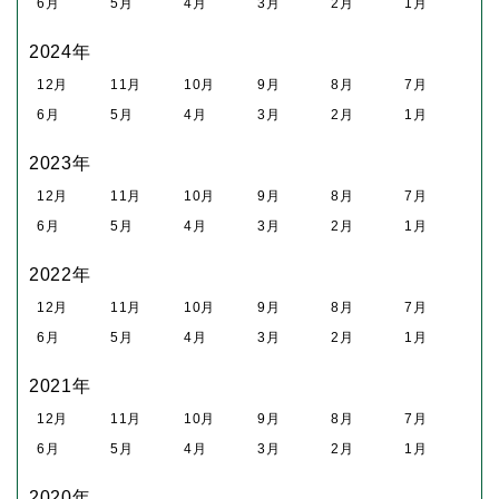
6月
5月
4月
3月
2月
1月
2024年
12月
11月
10月
9月
8月
7月
6月
5月
4月
3月
2月
1月
2023年
12月
11月
10月
9月
8月
7月
6月
5月
4月
3月
2月
1月
2022年
12月
11月
10月
9月
8月
7月
6月
5月
4月
3月
2月
1月
2021年
12月
11月
10月
9月
8月
7月
6月
5月
4月
3月
2月
1月
2020年