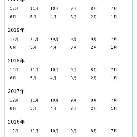
12月
11月
10月
9月
8月
7月
6月
5月
4月
3月
2月
1月
2019年
12月
11月
10月
9月
8月
7月
6月
5月
4月
3月
2月
1月
2018年
12月
11月
10月
9月
8月
7月
6月
5月
4月
3月
2月
1月
2017年
12月
11月
10月
9月
8月
7月
6月
5月
4月
3月
2月
1月
2016年
12月
11月
10月
9月
8月
7月