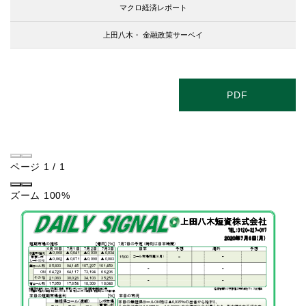
マクロ経済レポート
上田八木・
金融政策サーベイ
PDF
ページ
1
/
1
ズーム
100%