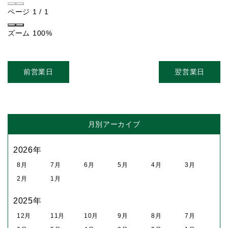
ページ
1
/
1
ズーム
100%
前営業日
翌営業日
月別アーカイブ
2026年
8月
7月
6月
5月
4月
3月
2月
1月
2025年
12月
11月
10月
9月
8月
7月