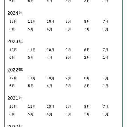
6月
5月
4月
3月
2月
1月
2024年
12月
11月
10月
9月
8月
7月
6月
5月
4月
3月
2月
1月
2023年
12月
11月
10月
9月
8月
7月
6月
5月
4月
3月
2月
1月
2022年
12月
11月
10月
9月
8月
7月
6月
5月
4月
3月
2月
1月
2021年
12月
11月
10月
9月
8月
7月
6月
5月
4月
3月
2月
1月
2020年