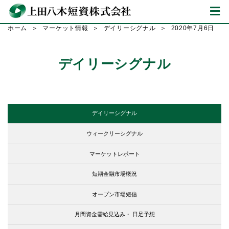
ホーム
マーケット情報
デイリーシグナル
2020年7月6日
デイリーシグナル
デイリーシグナル
ウィークリーシグナル
マーケットレポート
短期金融市場概況
オープン市場短信
月間資金需給見込み・
日足予想