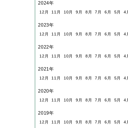
2024年
12月
11月
10月
9月
8月
7月
6月
5月
4
2023年
12月
11月
10月
9月
8月
7月
6月
5月
4
2022年
12月
11月
10月
9月
8月
7月
6月
5月
4
2021年
12月
11月
10月
9月
8月
7月
6月
5月
4
2020年
12月
11月
10月
9月
8月
7月
6月
5月
4
2019年
12月
11月
10月
9月
8月
7月
6月
5月
4