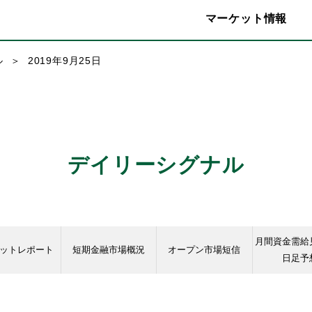
マーケット情報
ル
2019年9月25日
デイリーシグナル
月間資金需給
ットレポート
短期金融市場概況
オープン市場短信
日足予