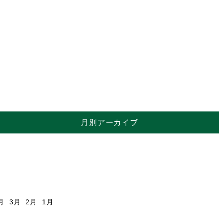
月別アーカイブ
月
3月
2月
1月