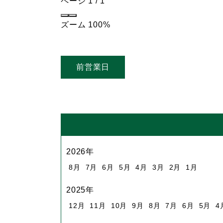
ページ
1
/
1
ズーム
100%
前営業日
2026年
8月
7月
6月
5月
4月
3月
2月
1月
2025年
12月
11月
10月
9月
8月
7月
6月
5月
4