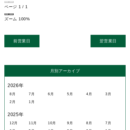
ページ
1
/
1
ズーム
100%
前営業日
翌営業日
月別アーカイブ
2026年
8月
7月
6月
5月
4月
3月
2月
1月
2025年
12月
11月
10月
9月
8月
7月