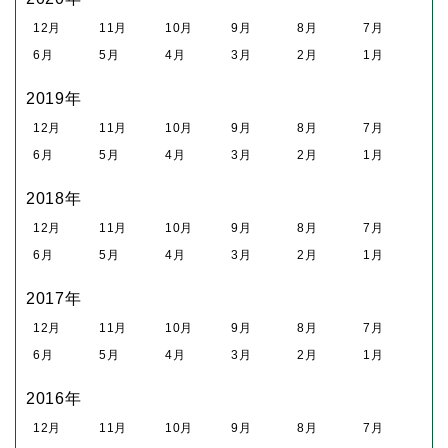
12月
11月
10月
9月
8月
7月
6月
5月
4月
3月
2月
1月
2019年
12月
11月
10月
9月
8月
7月
6月
5月
4月
3月
2月
1月
2018年
12月
11月
10月
9月
8月
7月
6月
5月
4月
3月
2月
1月
2017年
12月
11月
10月
9月
8月
7月
6月
5月
4月
3月
2月
1月
2016年
12月
11月
10月
9月
8月
7月