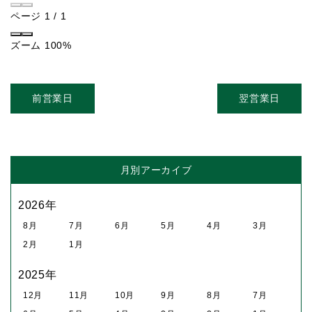
ページ
1
/
1
ズーム
100%
前営業日
翌営業日
月別アーカイブ
2026年
8月
7月
6月
5月
4月
3月
2月
1月
2025年
12月
11月
10月
9月
8月
7月