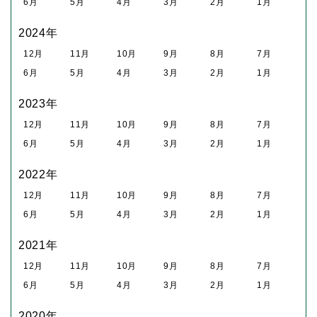
6月
5月
4月
3月
2月
1月
2024年
12月
11月
10月
9月
8月
7月
6月
5月
4月
3月
2月
1月
2023年
12月
11月
10月
9月
8月
7月
6月
5月
4月
3月
2月
1月
2022年
12月
11月
10月
9月
8月
7月
6月
5月
4月
3月
2月
1月
2021年
12月
11月
10月
9月
8月
7月
6月
5月
4月
3月
2月
1月
2020年