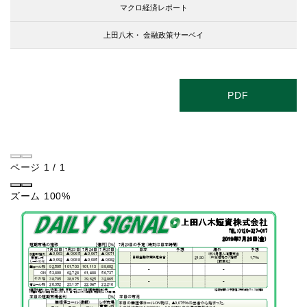
マクロ経済レポート
上田八木・
金融政策サーベイ
PDF
ページ
1
/
1
ズーム
100%