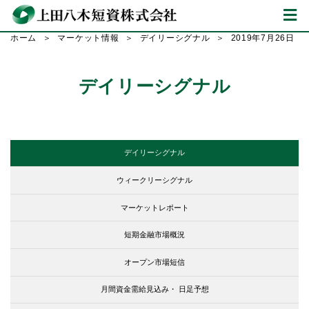
ホーム
マーケット情報
デイリーシグナル
2019年7月26日
デイリーシグナル
デイリーシグナル
ウィークリーシグナル
マーケットレポート
短期金融市場概況
オープン市場短信
月間資金需給見込み・
日足予想