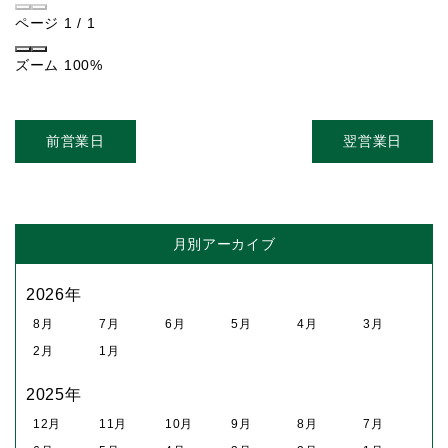
ページ
1
/
1
ズーム
100%
前営業日
翌営業日
月別アーカイブ
2026年
8月
7月
6月
5月
4月
3月
2月
1月
2025年
12月
11月
10月
9月
8月
7月