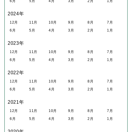
6月
5月
4月
3月
2月
1月
2024年
12月
11月
10月
9月
8月
7月
6月
5月
4月
3月
2月
1月
2023年
12月
11月
10月
9月
8月
7月
6月
5月
4月
3月
2月
1月
2022年
12月
11月
10月
9月
8月
7月
6月
5月
4月
3月
2月
1月
2021年
12月
11月
10月
9月
8月
7月
6月
5月
4月
3月
2月
1月
2020年