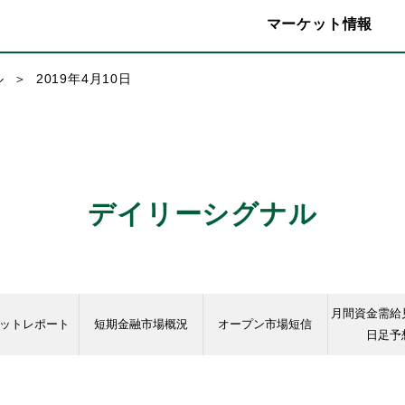
マーケット情報
ル
2019年4月10日
デイリーシグナル
月間資金需給
ットレポート
短期金融市場概況
オープン市場短信
日足予