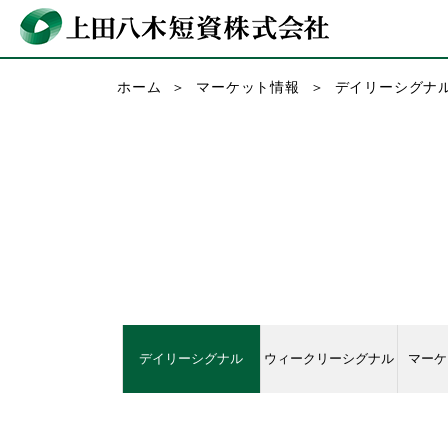
ホーム
マーケット情報
デイリーシグナ
デイリーシグナル
ウィークリーシグナル
マーケ