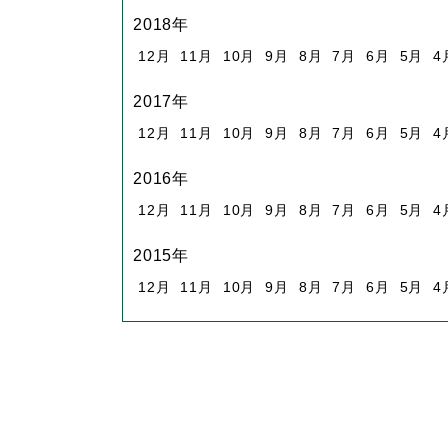
2018年
12月
11月
10月
9月
8月
7月
6月
5月
4
2017年
12月
11月
10月
9月
8月
7月
6月
5月
4
2016年
12月
11月
10月
9月
8月
7月
6月
5月
4
2015年
12月
11月
10月
9月
8月
7月
6月
5月
4