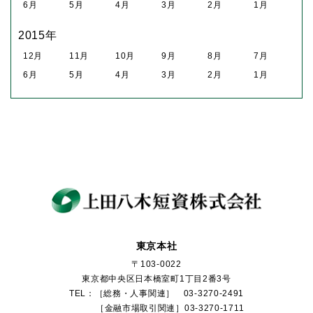
6月
5月
4月
3月
2月
1月
2015年
12月
11月
10月
9月
8月
7月
6月
5月
4月
3月
2月
1月
東京本社
〒103-0022
東京都中央区日本橋室町1丁目2番3号
TEL：［総務・人事関連］ 03-3270-2491
［金融市場取引関連］03-3270-1711