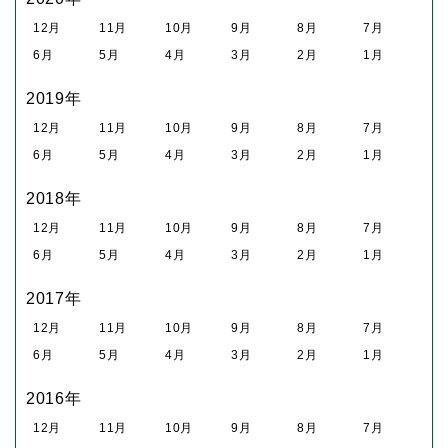
12月
11月
10月
9月
8月
7月
6月
5月
4月
3月
2月
1月
2019年
12月
11月
10月
9月
8月
7月
6月
5月
4月
3月
2月
1月
2018年
12月
11月
10月
9月
8月
7月
6月
5月
4月
3月
2月
1月
2017年
12月
11月
10月
9月
8月
7月
6月
5月
4月
3月
2月
1月
2016年
12月
11月
10月
9月
8月
7月