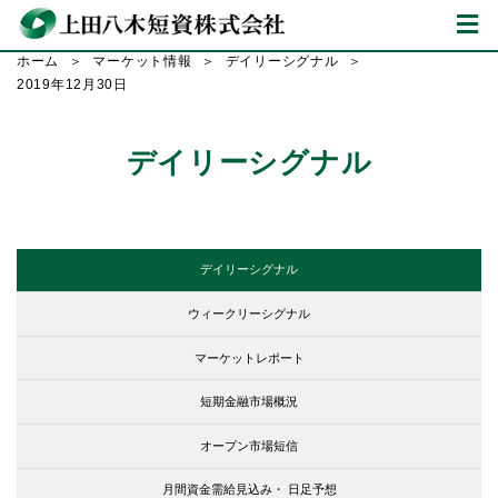
ホーム
マーケット情報
デイリーシグナル
2019年12月30日
デイリーシグナル
デイリーシグナル
ウィークリーシグナル
マーケットレポート
短期金融市場概況
オープン市場短信
月間資金需給見込み・
日足予想