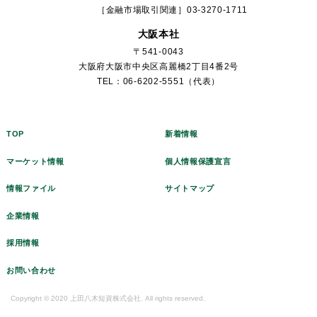
［金融市場取引関連］03-3270-1711
大阪本社
〒541-0043
大阪府大阪市中央区高麗橋2丁目4番2号
TEL：06-6202-5551（代表）
TOP
新着情報
マーケット情報
個人情報保護宣言
情報ファイル
サイトマップ
企業情報
採用情報
お問い合わせ
Copyright © 2020 上田八木短資株式会社. All rights reserved.