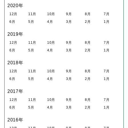
2020年
12月
11月
10月
9月
8月
7月
6月
5月
4月
3月
2月
1月
2019年
12月
11月
10月
9月
8月
7月
6月
5月
4月
3月
2月
1月
2018年
12月
11月
10月
9月
8月
7月
6月
5月
4月
3月
2月
1月
2017年
12月
11月
10月
9月
8月
7月
6月
5月
4月
3月
2月
1月
2016年