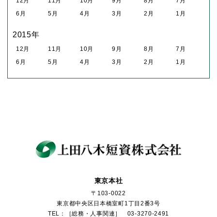
12月
11月
10月
9月
8月
7月
6月
5月
4月
3月
2月
1月
2015年
12月
11月
10月
9月
8月
7月
6月
5月
4月
3月
2月
1月
東京本社
〒103-0022
東京都中央区日本橋室町1丁目2番3号
TEL：［総務・人事関連］ 03-3270-2491