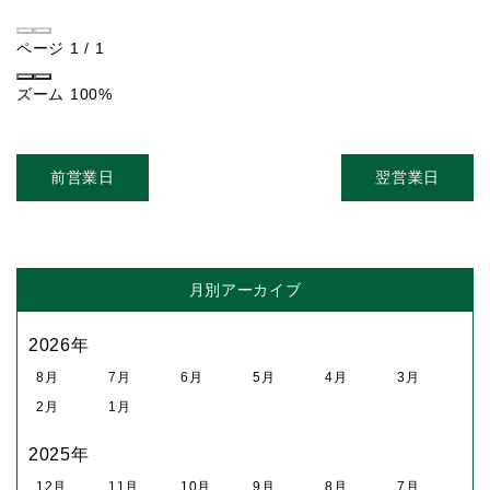
ページ
1
/
1
ズーム
100%
前営業日
翌営業日
月別アーカイブ
2026年
8月
7月
6月
5月
4月
3月
2月
1月
2025年
12月
11月
10月
9月
8月
7月