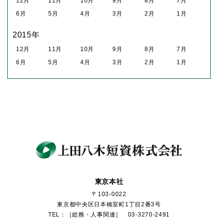
12月
11月
10月
9月
8月
7月
6月
5月
4月
3月
2月
1月
2015年
12月
11月
10月
9月
8月
7月
6月
5月
4月
3月
2月
1月
東京本社
〒103-0022
東京都中央区日本橋室町1丁目2番3号
TEL：［総務・人事関連］ 03-3270-2491