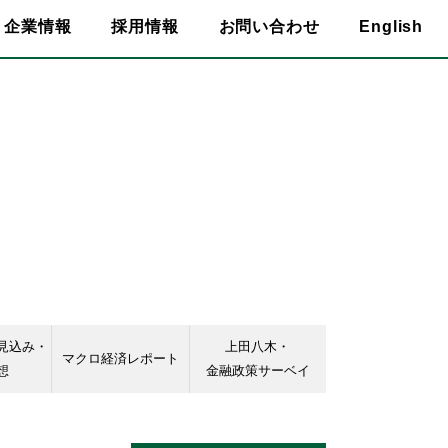
企業情報
採用情報
お問い合わせ
English
見込み・
上田八木・
マクロ経済レポート
想
金融政策サーベイ