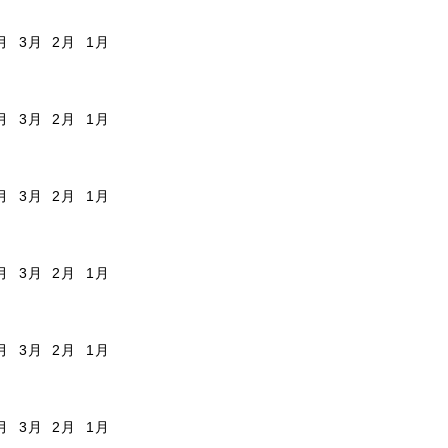
月
3月
2月
1月
月
3月
2月
1月
月
3月
2月
1月
月
3月
2月
1月
月
3月
2月
1月
月
3月
2月
1月