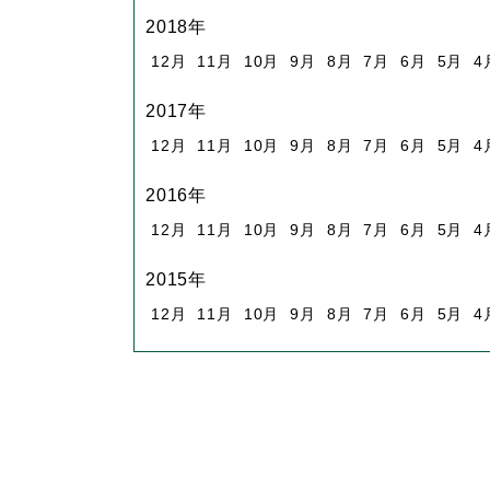
2018年
12月
11月
10月
9月
8月
7月
6月
5月
4
2017年
12月
11月
10月
9月
8月
7月
6月
5月
4
2016年
12月
11月
10月
9月
8月
7月
6月
5月
4
2015年
12月
11月
10月
9月
8月
7月
6月
5月
4