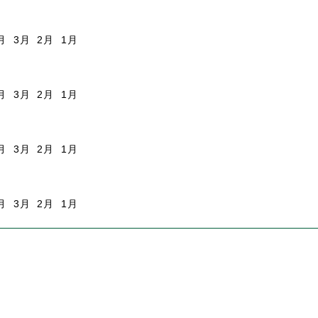
月
3月
2月
1月
月
3月
2月
1月
月
3月
2月
1月
月
3月
2月
1月