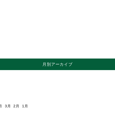
月別アーカイブ
月
3月
2月
1月