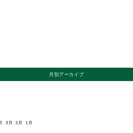
月別アーカイブ
月
3月
2月
1月