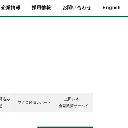
企業情報
採用情報
お問い合わせ
English
見込み・
上田八木・
マクロ経済レポート
想
金融政策サーベイ