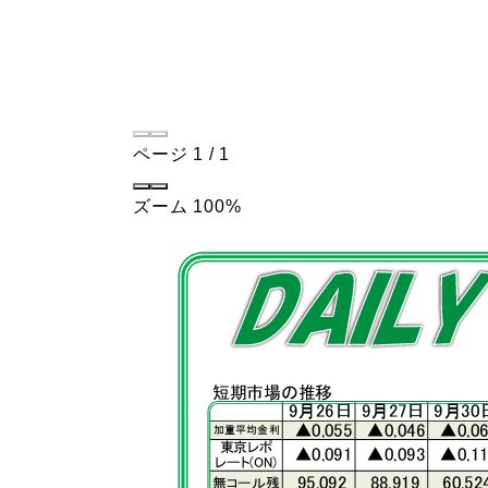
ページ
1
/
1
ズーム
100%