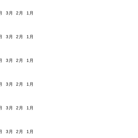
月
3月
2月
1月
月
3月
2月
1月
月
3月
2月
1月
月
3月
2月
1月
月
3月
2月
1月
月
3月
2月
1月