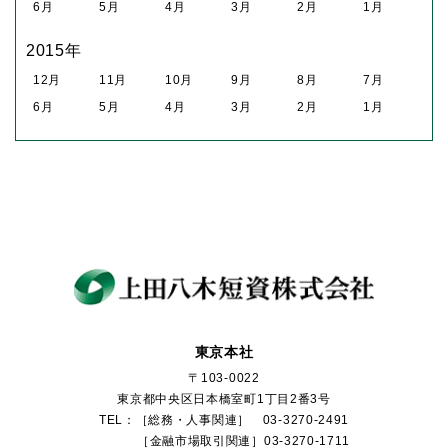
6月
5月
4月
3月
2月
1月
2015年
12月
11月
10月
9月
8月
7月
6月
5月
4月
3月
2月
1月
東京本社
〒103-0022
東京都中央区日本橋室町1丁目2番3号
TEL：［総務・人事関連］ 03-3270-2491
［金融市場取引関連］03-3270-1711